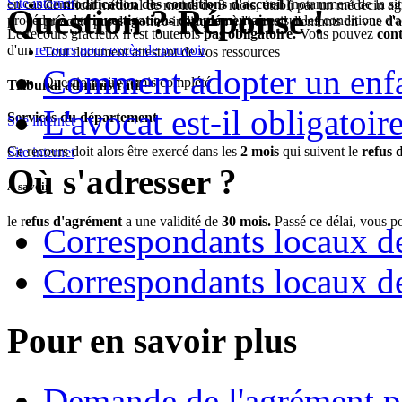
Site internet
en cas de
modification des conditions d'accueil (
notamment de la sit
Certificat médical de moins de 3 mois, établi par un médecin agré
Question ? Réponse !
procéder à des
investigations complémentaires
sur les conditions d'a
présente pas de contre-indication à l'accueil d'enfants en vue d'
Le recours gracieux n'est toutefois
pas obligatoire.
Vous pouvez
cont
d'un
recours pour excès de pouvoir
.
Tout document attestant de vos ressources
Comment adopter un enfan
Questionnaire remis complété
Tribunal administratif
L'avocat est-il obligatoir
Services du département
Site internet
Ce recours doit alors être exercé dans les
2 mois
qui suivent le
refus 
Site internet
Où s'adresser ?
À savoir
le r
efus d'agrément
a une validité de
30 mois.
Passé ce délai, vous 
Correspondants locaux d
Correspondants locaux d
Pour en savoir plus
Demande de l'agrément po