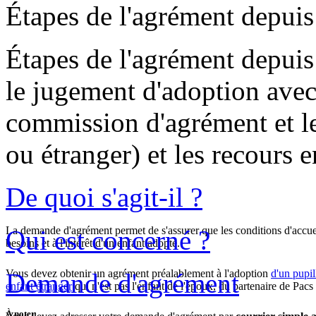
Étapes de l'agrément depuis
Étapes de l'agrément depuis
le jugement d'adoption avec 
commission d'agrément et les
ou étranger) et les recours 
De quoi s'agit-il ?
La demande d'agrément permet de s'assurer que les conditions d'accueil
Qui est concerné ?
besoins et à l'intérêt d'un enfant adopté.
Vous devez obtenir un agrément préalablement à l'adoption
d'un pupil
Demande d'agrément
enfant étranger
qui n'est pas l'enfant de l'époux, du partenaire de Pac
À noter