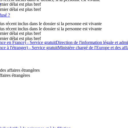
nier délai est plus bref
?
nier délai est plus bref
fusé ?
 récent inclus dans le dossier si la personne est vivante
 récent inclus dans le dossier si la personne est vivante
nier délai est plus bref
nier délai est plus bref
ce en France) - Service gratuitDirection de l'information légale et admin
ce à l'étranger) - Service gratuitMinistère chargé de l'Europe et des aff
des affaires étrangères
ffaires étrangères