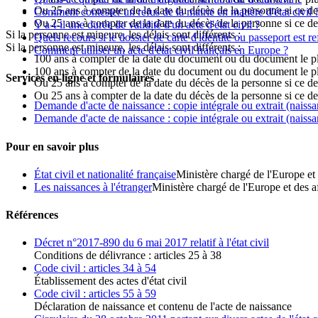
Ou 25 ans à compter de la date du décès de la personne si ce der
Comment contester un refus de la mairie en matière d'état civil 
Ou 25 ans à compter de la date du décès de la personne si ce der
Y a-t-il une durée de validité d'un acte d'état civil ?
Si la personne est mineure, les délais sont différents :
Quels recours si le dossier de carte d'identité ou passeport est re
Si la personne est mineure, les délais sont différents :
Comment utiliser un acte d'état civil français en Europe ?
100 ans à compter de la date du document ou du document le plus
100 ans à compter de la date du document ou du document le plus
Services en ligne et formulaires
Ou 25 ans à compter de la date du décès de la personne si ce der
Ou 25 ans à compter de la date du décès de la personne si ce der
Demande d'acte de naissance : copie intégrale ou extrait (naissan
Demande d'acte de naissance : copie intégrale ou extrait (naissan
Pour en savoir plus
État civil et nationalité française
Ministère chargé de l'Europe et 
Les naissances à l'étranger
Ministère chargé de l'Europe et des a
Références
Décret n°2017-890 du 6 mai 2017 relatif à l'état civil
Conditions de délivrance : articles 25 à 38
Code civil : articles 34 à 54
Établissement des actes d'état civil
Code civil : articles 55 à 59
Déclaration de naissance et contenu de l'acte de naissance