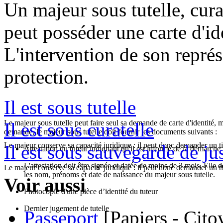
Un majeur sous tutelle, cura
peut posséder une carte d'id
L'intervention de son repré
protection.
Il est sous tutelle
Le majeur sous tutelle peut faire seul sa demande de carte d'identité, 
Il est sous curatelle
demande, le majeur sous tutelle doit fournir les documents suivants :
Le majeur conserve sa capacité juridique : il peut donc demander un tit
Il est sous sauvegarde de ju
Attestation du tuteur indiquant qu'il est informé de la démarche
L'attestation doit être signée et datée de moins de 3 mois. Elle 
Le majeur conserve sa capacité juridique : il peut donc demander un ti
les nom, prénoms et date de naissance du majeur sous tutelle.
Voir aussi
Photocopie d'une pièce d’identité du tuteur
Dernier jugement de tutelle
Passeport
[Papiers - Cito