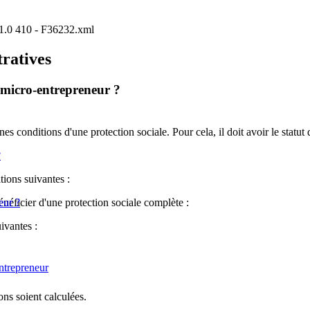
P/1.0 410 - F36232.xml
tratives
u micro-entrepreneur ?
es conditions d'une protection sociale. Pour cela, il doit avoir le statut 
?
itions suivantes :
énéficier d'une protection sociale complète :
eur ?
ivantes :
entrepreneur
ons soient calculées.