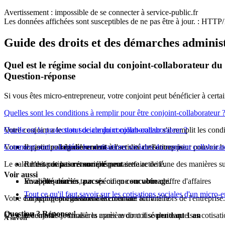
Avertissement : impossible de se connecter à service-public.fr
Les données affichées sont susceptibles de ne pas être à jour. : HTT
Guide des droits et des démarches adminis
Quel est le régime social du conjoint-collaborateur d
Question-réponse
Si vous êtes micro-entrepreneur, votre conjoint peut bénéficier à certain
Quelles sont les conditions à remplir pour être conjoint-collaborateur 
Votre conjoint a le
Quelle est la protection sociale du conjoint-collaborateur ?
statut de conjoint collaborateur
s'il remplit les cond
Votre conjoint collaborateur doit verser des cotisations pour pouvoir b
Comment sont calculées les cotisations sociales du conjoint collaborat
Il participe
régulièrement
à l'activité de l'entreprise.
Le calcul des cotisations sociales peut se faire de l'une des manières su
Il n'est pas
Retraite de base et complémentaire
pas rémunéré
pour cette activité.
Voir aussi
Vous êtes
Invalidité-décès
En appliquant un taux spécifique sur votre chiffre d'affaires
mariés
,
pacsés
ou en
concubinage
.
Tout ce qu'il faut savoir sur les cotisations sociales d'un micro-
Votre conjoint peut également exercer une activité hors de l'entreprise.
Formation professionnelle continue
En appliquant un taux à un montant forfaitaire
Question ? Réponse !
C'est au conjoint de choisir la manière dont il souhaite que ses cotisati
Indemnités journalières après avoir cotisé
pendant 1 an
À savoir