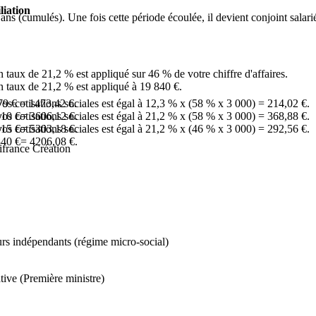
liation
ans (cumulés). Une fois cette période écoulée, il devient conjoint salari
n taux de 21,2 % est appliqué sur 46 % de votre chiffre d'affaires.
Un taux de 21,2 % est appliqué à 19 840 €.
s cotisations sociales est égal à
79 €
=
1473,42 €
.
12,3 %
x (
58 %
x 3 000) =
214,02 €
.
s cotisations sociales est égal à
010 €
=
3606,12 €
.
21,2 %
x (
58 %
x 3 000) =
368,88 €
.
s cotisations sociales est égal à
015 €
=
5303,18 €
.
21,2 %
x (
46 %
x 3 000) =
292,56 €
.
840 €
=
4206,08 €
.
france Création
eurs indépendants (régime micro-social)
tive (Première ministre)