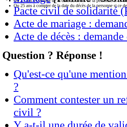
Ou 25 ans à compter de la date du décès de la personne si ce der
Ou 25 ans à compter de la date du décès de la personne si ce der
Pacte civil de solidarité (
Acte de mariage : demande
Acte de décès : demande 
Question ? Réponse !
Qu'est-ce qu'une mention 
?
Comment contester un refu
civil ?
Y a-t-il une durée de valid