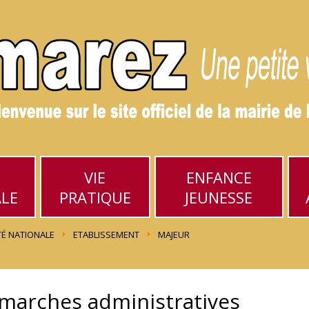
VIE
ENFANCE
ALE
PRATIQUE
JEUNESSE
TÉ NATIONALE
ETABLISSEMENT
MAJEUR
émarches administratives