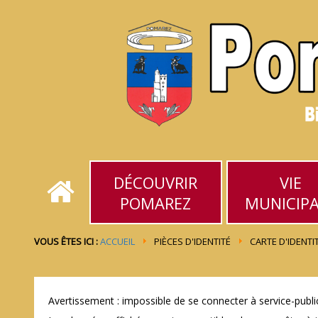
DÉCOUVRIR
VIE
POMAREZ
MUNICIP
VOUS ÊTES ICI :
ACCUEIL
PIÈCES D'IDENTITÉ
CARTE D'IDENTI
Avertissement : impossible de se connecter à service-public