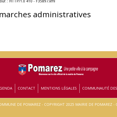
jour. : HTTP/1.0 410 - F35897.xml
émarches administratives
GENDA
CONTACT
MENTIONS LÉGALES
COMMUNAUTÉ DE
 COMMUNE DE POMAREZ - COPYRIGHT 2025 MAIRIE DE POMAREZ 