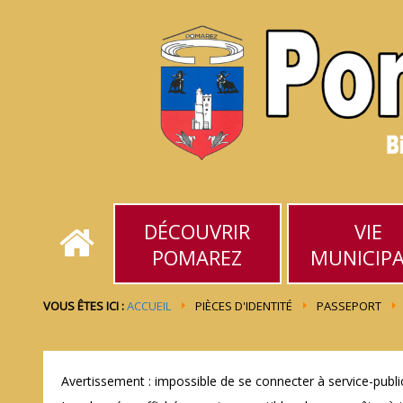
DÉCOUVRIR
VIE
POMAREZ
MUNICIP
VOUS ÊTES ICI :
ACCUEIL
PIÈCES D'IDENTITÉ
PASSEPORT
Avertissement : impossible de se connecter à service-public