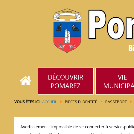
DÉCOUVRIR
VIE
POMAREZ
MUNICIP
VOUS ÊTES ICI :
ACCUEIL
PIÈCES D'IDENTITÉ
PASSEPORT
Avertissement : impossible de se connecter à service-public