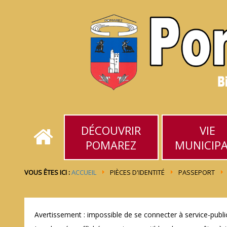
DÉCOUVRIR
VIE
POMAREZ
MUNICIP
VOUS ÊTES ICI :
ACCUEIL
PIÈCES D'IDENTITÉ
PASSEPORT
Avertissement : impossible de se connecter à service-public