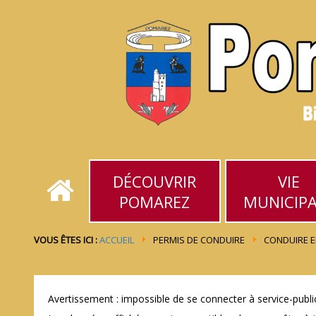
DÉCOUVRIR
VIE
POMAREZ
MUNICIP
VOUS ÊTES ICI :
ACCUEIL
PERMIS DE CONDUIRE
CONDUIRE E
Avertissement : impossible de se connecter à service-public