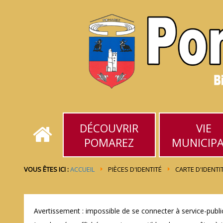
DÉCOUVRIR
VIE
POMAREZ
MUNICIP
VOUS ÊTES ICI :
ACCUEIL
PIÈCES D'IDENTITÉ
CARTE D'IDENTI
Avertissement : impossible de se connecter à service-public