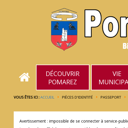
DÉCOUVRIR
VIE
POMAREZ
MUNICIP
VOUS ÊTES ICI :
ACCUEIL
PIÈCES D'IDENTITÉ
PASSEPORT
Avertissement : impossible de se connecter à service-public