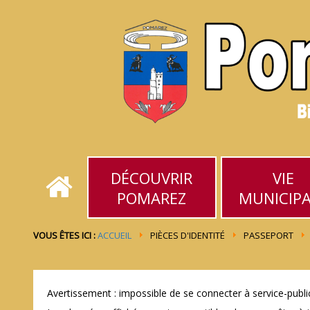
DÉCOUVRIR
VIE
POMAREZ
MUNICIP
VOUS ÊTES ICI :
ACCUEIL
PIÈCES D'IDENTITÉ
PASSEPORT
Avertissement : impossible de se connecter à service-public