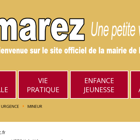
VIE
ENFANCE
ALE
PRATIQUE
JEUNESSE
URGENCE
MINEUR
.fr