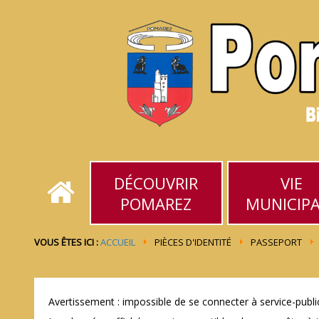
DÉCOUVRIR
VIE
POMAREZ
MUNICIP
VOUS ÊTES ICI :
ACCUEIL
PIÈCES D'IDENTITÉ
PASSEPORT
Avertissement : impossible de se connecter à service-public