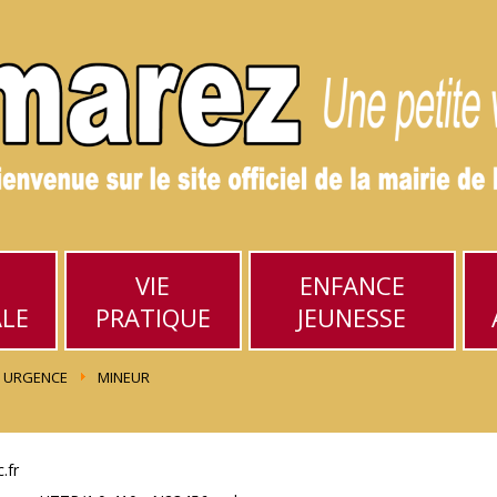
VIE
ENFANCE
ALE
PRATIQUE
JEUNESSE
URGENCE
MINEUR
.fr