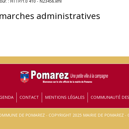
jour. : HTTP/1.0 410 - N23456.xml
émarches administratives
GENDA
CONTACT
MENTIONS LÉGALES
COMMUNAUTÉ DE
 COMMUNE DE POMAREZ - COPYRIGHT 2025 MAIRIE DE POMAREZ 