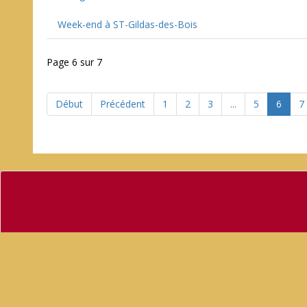
Week-end à ST-Gildas-des-Bois
Page 6 sur 7
Début
Précédent
1
2
3
...
5
6
7
ACCUEIL
TOUTE L'ACTU DE LA COMMUNE
A
SITE OFFICIEL DE LA