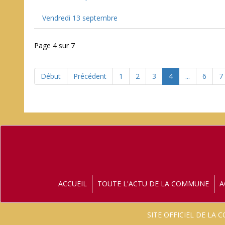
Vendredi 13 septembre
Page 4 sur 7
Début
Précédent
1
2
3
4
...
6
7
ACCUEIL
TOUTE L'ACTU DE LA COMMUNE
A
SITE OFFICIEL DE LA