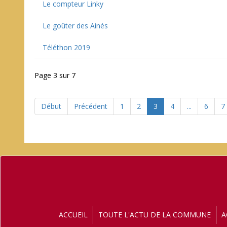
Le compteur Linky
Le goûter des Ainés
Téléthon 2019
Page 3 sur 7
Début
Précédent
1
2
3
4
...
6
7
ACCUEIL
TOUTE L'ACTU DE LA COMMUNE
A